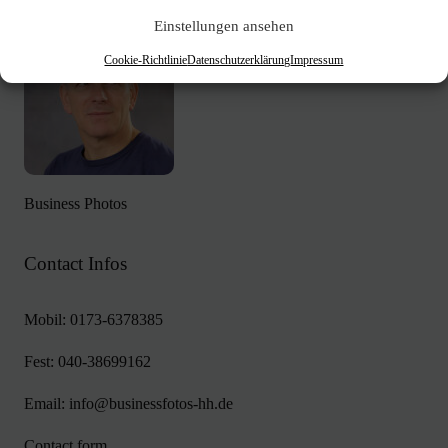
Einstellungen ansehen
Cookie-Richtlinie
Datenschutzerklärung
Impressum
Business Photos
Contact Infos
Mobil:
0173-6378385
Fest:
040-38699162
Email:
info@businessfotos-hh.de
Contact form