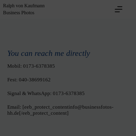
Skip
Ralph von Kaufmann
to
Business Photos
content
You can reach me directly
Mobil:
0173-6378385
Fest:
040-38699162
Signal & WhatsApp:
0173-6378385
Email: [
eeb_protect_contentinfo@businessfotos-
hh.de
[/eeb_protect_content]