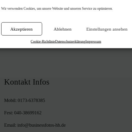
isse
Wir verwenden Cookies, um unsere Website und unseren Service zu optimieren.
Akzeptieren
Ablehnen
Einstellungen ansehen
Cookie-Richtlinie
Datenschutzerklärung
Impressum
Kontakt Infos
Mobil:
0173-6378385
Fest:
040-38699162
Email:
info@businessfotos-hh.de